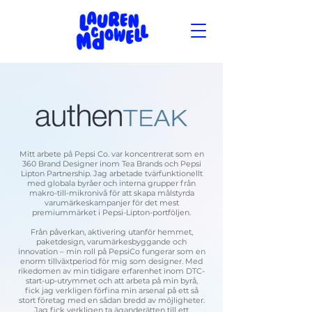
Mitt arbete på Pepsi Co. var koncentrerat som en
360 Brand Designer inom Tea Brands och Pepsi
Lipton Partnership. Jag arbetade tvärfunktionellt
med globala byråer och interna grupper från
makro-till-mikronivå för att skapa målstyrda
varumärkeskampanjer för det mest
premiummärket i Pepsi-Lipton-portföljen.
Från påverkan, aktivering utanför hemmet,
paketdesign, varumärkesbyggande och
innovation – min roll på PepsiCo fungerar som en
enorm tillväxtperiod för mig som designer. Med
rikedomen av min tidigare erfarenhet inom DTC-
start-up-utrymmet och att arbeta på min byrå,
fick jag verkligen förfina min arsenal på ett så
stort företag med en sådan bredd av möjligheter.
Jag fick verkligen ta äganderätten till ett