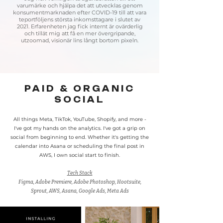
varumärke och hjälpa det att utvecklas genom
konsumentmarknaden efter COVID-19 till att vara
teportföljens största inkomsttagare i slutet av
2021. Erfarenheten jag fick internt är ovärderlig
och tillät mig att få en mer övergripande,
utzoomad, visionär lins långt bortom pixeln.
PAID & ORGANIC
SOCIAL
All things Meta, TikTok, YouTube, Shopify, and more -
I've got my hands on the analytics. I've got a grip on
social from beginning to end. Whether it's getting the
calendar into Asana or scheduling the final post in
AWS, I own social start to finish.
Tech Stack
Figma, Adobe Premiere, Adobe Photoshop, Hootsuite,
Sprout, AWS, Asana, Google Ads, Meta Ads