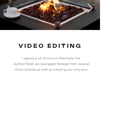
VIDEO EDITING
I spend a lot of time in Premiere. For
AuthenTEAK we leveraged footage from several
of our brands as well as creating our very own
in-house content. From instructional content to
paid ads, we leverage motion wherever we can.
Tech Stack
Adobe Premiere Pro, NanoBanana, Veo3, Gemini,
Midjourney. ElevenLabs