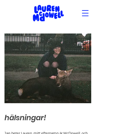
hälsningar!
Jag heter Lauren, mitt efternamn är McDowell, och